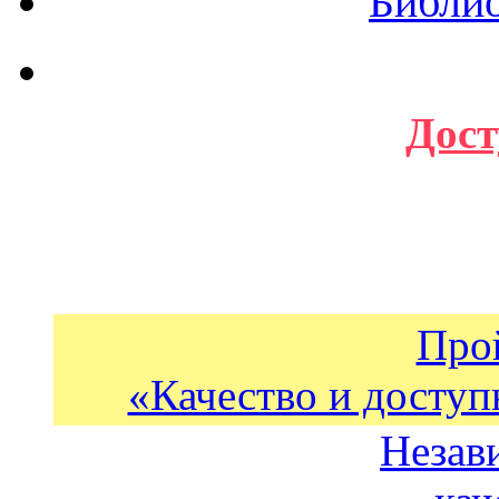
Библи
Дост
Про
«Качество и доступ
Незав