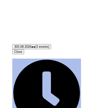
3
03.08.2026
●●
(3 events)
Close