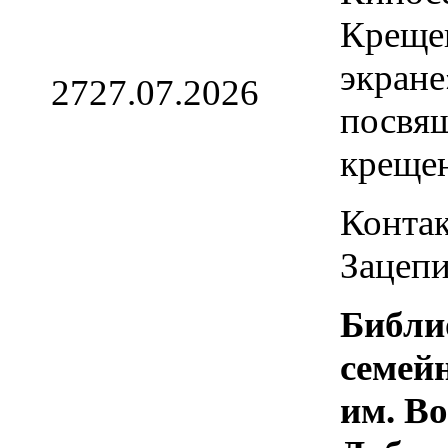
Креще
экране
27
27.07.2026
посвя
креще
Контак
Зацепи
Библи
семей
им. В