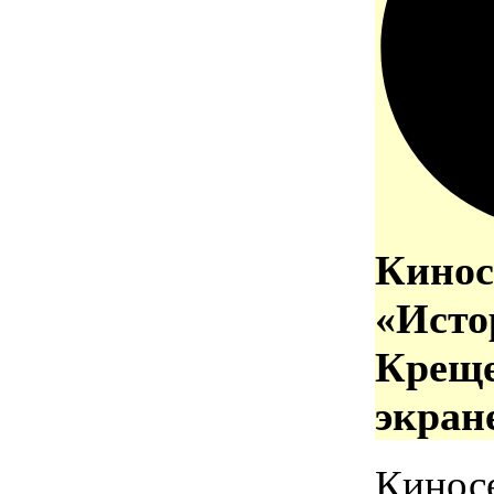
Кинос
«Исто
Креще
экран
Кинос