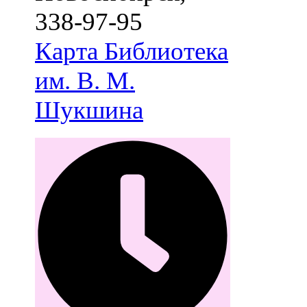
338-97-95
Карта
Библиотека
им. В. М.
Шукшина