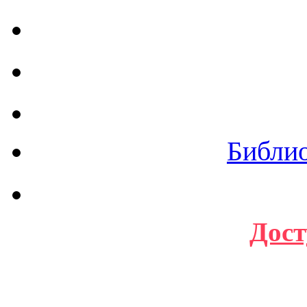
Библи
Дост