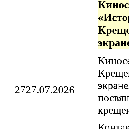
Кинос
«Исто
Креще
экран
Кинос
Креще
экране
27
27.07.2026
посвя
креще
Контак