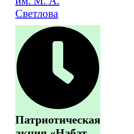
им. М. А.
Светлова
Патриотическая
акция «Набат