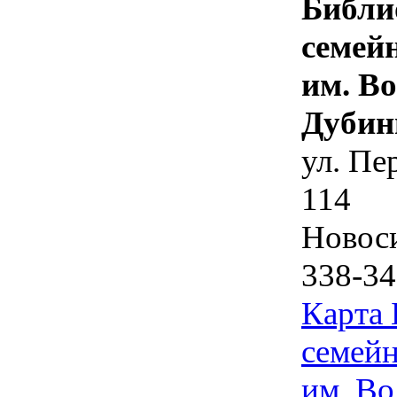
Библи
семей
им. В
Дубин
ул. Пе
114
Новос
338-34
Карта
семейн
им. Во