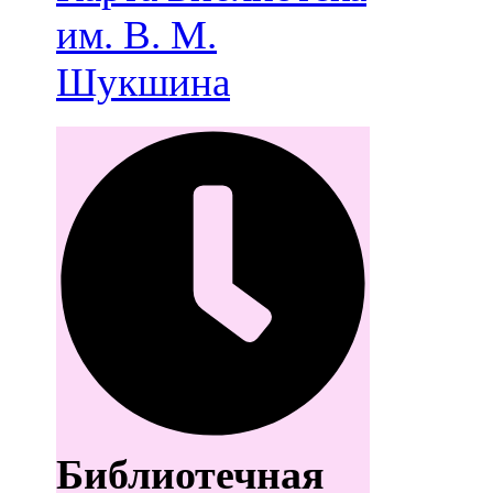
им. В. М.
Шукшина
Библиотечная