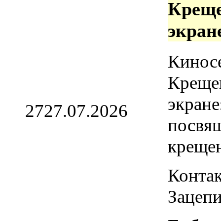
Креще
экран
Кинос
Креще
экране
27
27.07.2026
посвя
креще
Контак
Зацепи