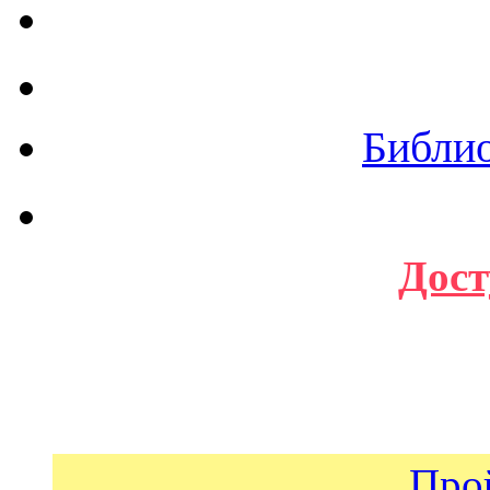
Библи
Дост
Про