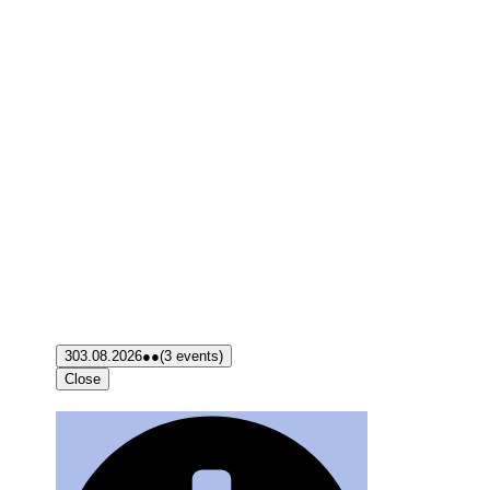
3
03.08.2026
●●
(3 events)
Close