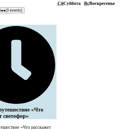
а
Сб
Суббота
Вс
Воскресенье
6
●●
(3 events)
путешествие «Что
т светофор»
тешествие «Что расскажет