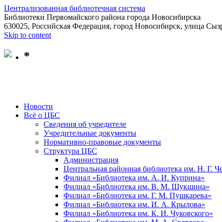
Централизованная библиотечная система
Библиотеки Первомайского района города Новосибирска
630025, Российская Федерация, город Новосибирск, улица Сызр
Skip to content
*
Новости
Всё о ЦБС
Сведения об учредителе
Учредительные документы
Нормативно-правовые документы
Структура ЦБС
Администрация
Центральная районная библиотека им. Н. Г. 
Филиал «Библиотека им. А. И. Куприна»
Филиал «Библиотека им. В. М. Шукшина»
Филиал «Библиотека им. Г. М. Пушкарева»
Филиал «Библиотека им. И. А. Крылова»
Филиал «Библиотека им. К. И. Чуковского»