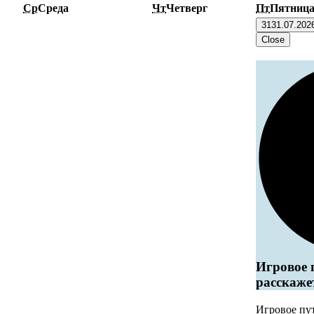
Ср
Среда
Чт
Четверг
Пт
Пятниц
31
31.07.202
Close
Игровое 
расскаже
Игровое пу