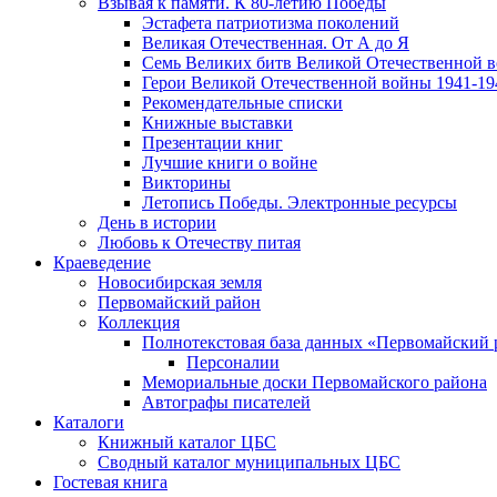
Взывая к памяти. К 80-летию Победы
Эcтафета патриотизма поколений
Великая Отечественная. От А до Я
Семь Великих битв Великой Отечественной 
Герои Великой Отечественной войны 1941-19
Рекомендательные списки
Книжные выставки
Презентации книг
Лучшие книги о войне
Викторины
Летопись Победы. Электронные ресурсы
День в истории
Любовь к Отечеству питая
Краеведение
Новосибирская земля
Первомайский район
Коллекция
Полнотекстовая база данных «Первомайский 
Персоналии
Мемориальные доски Первомайского района
Автографы писателей
Каталоги
Книжный каталог ЦБС
Сводный каталог муниципальных ЦБС
Гостевая книга