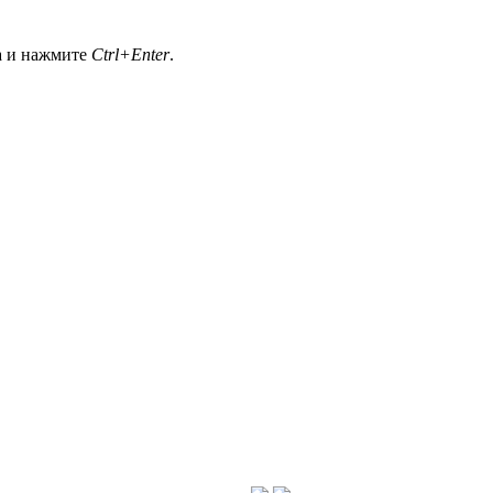
а и нажмите
Ctrl+Enter
.