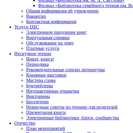
Филиал «Библиотека им. М. А. Светлова»
Филиал «Библиотека семейного чтения им. 
Общая информация об учреждении
Вакансии
Контактная информация
Услуги ЦБС
Электронное продление книг
Виртуальная справка
Обслуживание на дому
Платные услуги
Нескучное чтение
Виват, книга!
Периодика
Рекомендательные списки литературы
Книжные выставки
Мастера слова
Буктрейлеры
Интерактивные открытки
Викторины
Бюллетени
Невредные советы по чтению для родителей
Презентация книги
Электронные библиотеки, блоги, сообщества
Отечество
План мероприятий