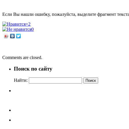
Если Вы нашли ошибку, пожалуйста, выделите фрагмент текст
+2
0
←
Почему пингвины не боятся ангины?
Золотой возраст
→
Comments are closed.
Поиск по сайту
Найти: