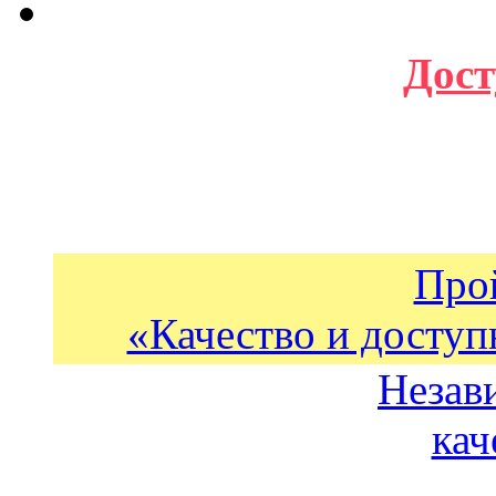
Дост
Про
«Качество и доступ
Незав
кач