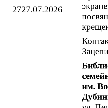
экране
27
27.07.2026
посвя
креще
Контак
Зацепи
Библи
семей
им. В
Дубин
ул. Пе