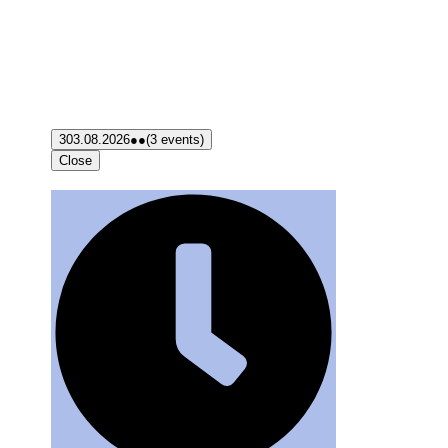
3
03.08.2026
●●
(3 events)
Close