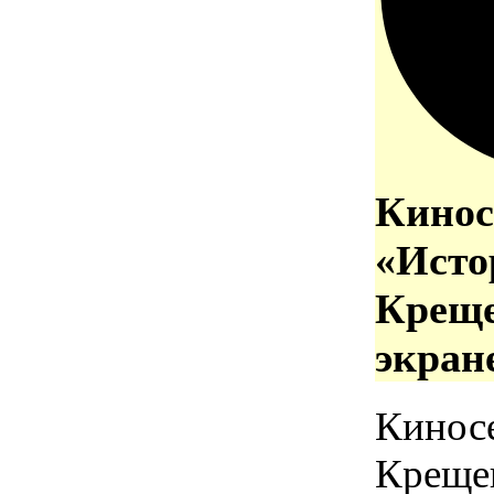
Кинос
«Исто
Креще
экран
Кинос
Креще