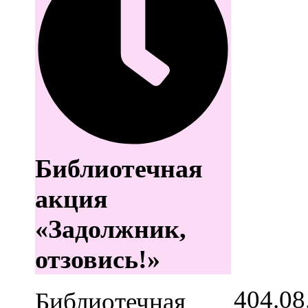
Библиотечная
акция
«Задолжник,
отзовись!»
4
04.08
Библиотечная