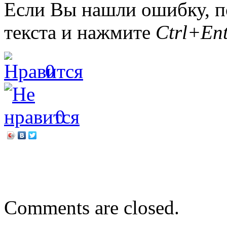
Если Вы нашли ошибку, п
текста и нажмите
Ctrl+Ent
0
0
←
Летопись Первомайско
О ком расскажешь, «Кал
Comments are closed.