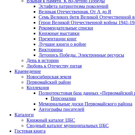
Взывая к памяти. К 80-летию Победы
Эcтафета патриотизма поколений
Великая Отечественная. От А до Я
Семь Великих битв Великой Отечественной 
Герои Великой Отечественной войны 1941-19
Рекомендательные списки
Книжные выставки
Презентации книг
Лучшие книги о войне
Викторины
Летопись Победы. Электронные ресурсы
День в истории
Любовь к Отечеству питая
Краеведение
Новосибирская земля
Первомайский район
Коллекция
Полнотекстовая база данных «Первомайский 
Персоналии
Мемориальные доски Первомайского района
Автографы писателей
Каталоги
Книжный каталог ЦБС
Сводный каталог муниципальных ЦБС
Гостевая книга