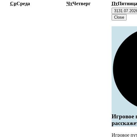
Ср
Среда
Чт
Четверг
Пт
Пятниц
31
31.07.202
Close
Игровое 
расскаже
Игровое пу