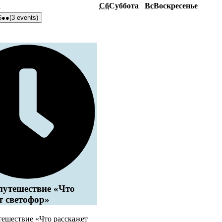
а
Сб
Суббота
Вс
Воскресенье
6
●●
(3 events)
путешествие «Что
т светофор»
тешествие «Что расскажет