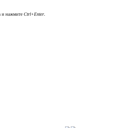
а и нажмите
Ctrl+Enter
.