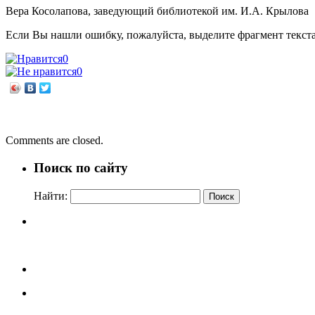
Вера Косолапова, заведующий библиотекой им. И.А. Крылова
Если Вы нашли ошибку, пожалуйста, выделите фрагмент текст
0
0
←
Не меркнет слава богатырская…
Театральная площадь
→
Comments are closed.
Поиск по сайту
Найти: