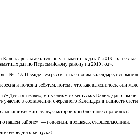
Календарь знаменательных и памятных дат. И 2019 год не стал 
амятных дат по Первомайскому району на 2019 год».
олы № 147. Прежде чем рассказать о новом календаре, вспомни
ересна и полезна ребятам, потому что, как выяснилось, они мало
ся?» Действительно, ни в одном из выпусков Календаря о школе
ь участие в составлении очередного Календаря и написать стать
слышанному материалу, с которой они блестяще справились!
и о нашем районе», — говорили, прощаясь, старшеклассники.
ать очередного выпуска!