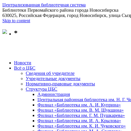
Централизованная библиотечная система
Библиотеки Первомайского района города Новосибирска
630025, Российская Федерация, город Новосибирск, улица Сызр
Skip to content
*
Новости
Всё о ЦБС
Сведения об учредителе
Учредительные документы
Нормативно-правовые документы
Структура ЦБС
Администрация
Центральная районная библиотека им. Н. Г. 
Филиал «Библиотека им. А. И. Куприна»
Филиал «Библиотека им. В. М. Шукшина»
Филиал «Библиотека им. Г. М. Пушкарева»
Филиал «Библиотека им. И. А. Крылова»
Филиал «Библиотека им. К. И. Чуковского»