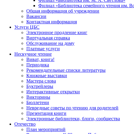
Филиал «Библиотека им. М. А. Светлова»
Филиал «Библиотека семейного чтения им. 
Общая информация об учреждении
Вакансии
Контактная информация
Услуги ЦБС
Электронное продление книг
Виртуальная справка
Обслуживание на дому
Платные услуги
Нескучное чтение
Виват, книга!
Периодика
Рекомендательные списки литературы
Книжные выставки
Мастера слова
Буктрейлеры
Интерактивные открытки
Викторины
Бюллетени
Невредные советы по чтению для родителей
Презентация книги
Электронные библиотеки, блоги, сообщества
Отечество
План мероприятий