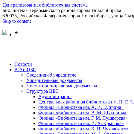
Централизованная библиотечная система
Библиотеки Первомайского района города Новосибирска
630025, Российская Федерация, город Новосибирск, улица Сызр
Skip to content
*
Новости
Всё о ЦБС
Сведения об учредителе
Учредительные документы
Нормативно-правовые документы
Структура ЦБС
Администрация
Центральная районная библиотека им. Н. Г. 
Филиал «Библиотека им. А. И. Куприна»
Филиал «Библиотека им. В. М. Шукшина»
Филиал «Библиотека им. Г. М. Пушкарева»
Филиал «Библиотека им. И. А. Крылова»
Филиал «Библиотека им. К. И. Чуковского»