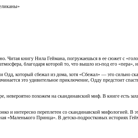
великаны»
но. Читая книгу Нила Геймана, погружаешься в ее сюжет с «голо
атмосфера, благодаря которой то, что вышло из-под его «пера», 
дд, который сбежал из дома, хотя «Сбежал» — это сильно сказан
начинается это удивительное приключение, Одду предстоит спаст
ре, невероятно похожем на скандинавский миф. В книге есть за
тонко и интересно переплетен со скандинавской мифологией. В э
ная «Маленького Принца». В детско-подростковых историях Гей