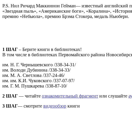
P.S. Нил Ричард Маккиннон Гейман— известный английский пис
«Звездная пыль», «Американские боги», «Коралина», «Истори
премию «Небьюла», премию Брэма Стокера, медаль Ньюбери.
1 ШАГ
– Берите книги в библиотеках!
В том числе в библиотеках Первомайского района Новосибирск
им. Н. Г. Чернышевского /338-34-31/
им. Володи Дубинина /338-34-33/
им. М. А. Светлова /337-24-46/
им. им. К.И. Чуковского /337-07-97/
им. Г. М. Пушкарева /338-87-10/
2 ШАГ
— читайте
ознакомительный фрагмент
или слушайте
а
3 ШАГ
— смотрите
видеообзор
книги