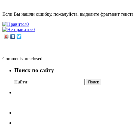
Если Вы нашли ошибку, пожалуйста, выделите фрагмент текст
0
0
←
Знакомство с рубрикой «Виват, Книга!»
Жаклин Уилсон «Девочка-находка»
→
Comments are closed.
Поиск по сайту
Найти: