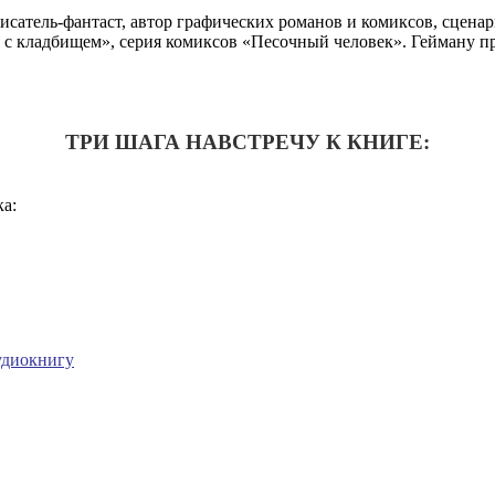
атель-фантаст, автор графических романов и комиксов, сценар
я с кладбищем», серия комиксов «Песочный человек». Гейману 
ТРИ ШАГА НАВСТРЕЧУ К КНИГЕ:
а:
удиокнигу