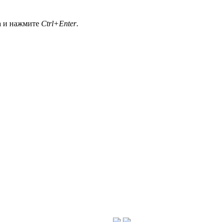
а и нажмите
Ctrl+Enter
.