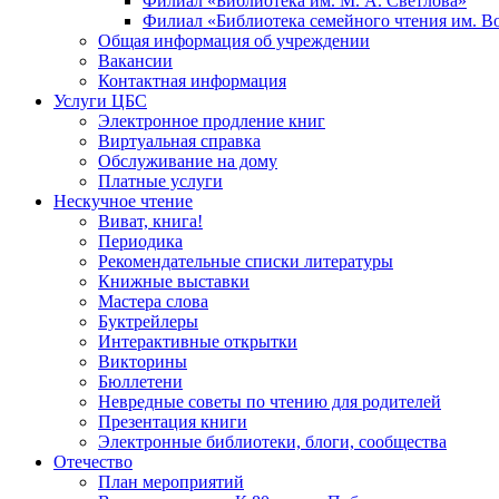
Филиал «Библиотека им. М. А. Светлова»
Филиал «Библиотека семейного чтения им. 
Общая информация об учреждении
Вакансии
Контактная информация
Услуги ЦБС
Электронное продление книг
Виртуальная справка
Обслуживание на дому
Платные услуги
Нескучное чтение
Виват, книга!
Периодика
Рекомендательные списки литературы
Книжные выставки
Мастера слова
Буктрейлеры
Интерактивные открытки
Викторины
Бюллетени
Невредные советы по чтению для родителей
Презентация книги
Электронные библиотеки, блоги, сообщества
Отечество
План мероприятий