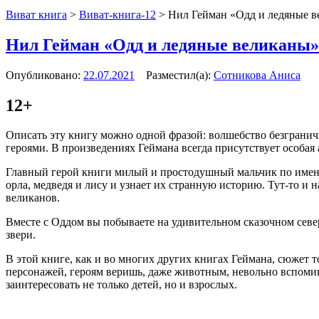
Виват книга
>
Виват-книга-12
>
Нил Гейман «Одд и ледяные 
Нил Гейман «Одд и ледяные великаны»
Опубликовано:
22.07.2021
Разместил(а):
Сотникова Аниса
12+
Описать эту книгу можно одной фразой: волшебство безгранич
героями. В произведениях Геймана всегда присутствует особая 
Главный герой книги милый и простодушный мальчик по имени О
орла, медведя и лису и узнает их странную историю. Тут-то и 
великанов.
Вместе с Оддом вы побываете на удивительном сказочном севе
звери.
В этой книге, как и во многих других книгах Геймана, сюжет 
персонажей, героям веришь, даже животным, невольно вспоми
заинтересовать не только детей, но и взрослых.