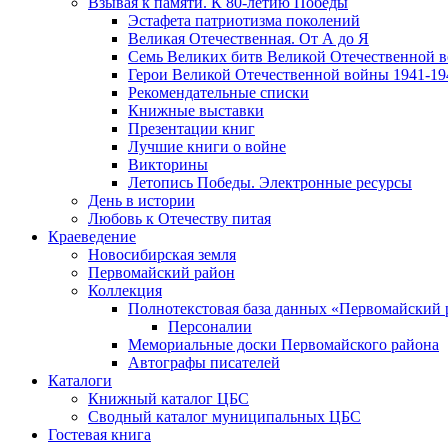
Взывая к памяти. К 80-летию Победы
Эcтафета патриотизма поколений
Великая Отечественная. От А до Я
Семь Великих битв Великой Отечественной 
Герои Великой Отечественной войны 1941-19
Рекомендательные списки
Книжные выставки
Презентации книг
Лучшие книги о войне
Викторины
Летопись Победы. Электронные ресурсы
День в истории
Любовь к Отечеству питая
Краеведение
Новосибирская земля
Первомайский район
Коллекция
Полнотекстовая база данных «Первомайский 
Персоналии
Мемориальные доски Первомайского района
Автографы писателей
Каталоги
Книжный каталог ЦБС
Сводный каталог муниципальных ЦБС
Гостевая книга