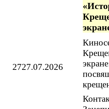
«Исто
Креще
экран
Кинос
Креще
экране
27
27.07.2026
посвя
креще
Контак