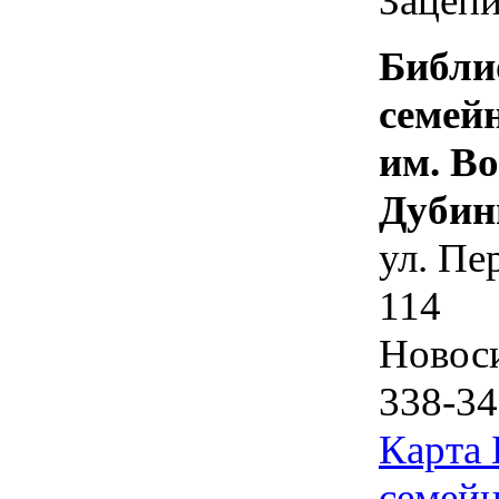
Зацепи
Библи
семей
им. В
Дубин
ул. Пе
114
Новос
338-34
Карта
семейн