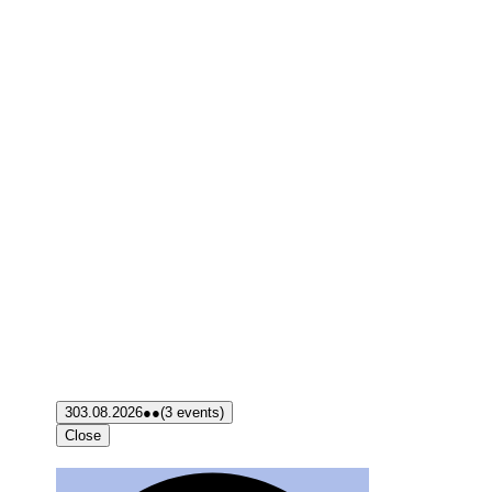
3
03.08.2026
●●
(3 events)
Close