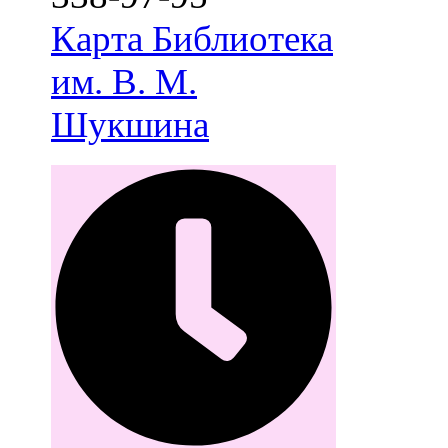
Карта
Библиотека
им. В. М.
Шукшина