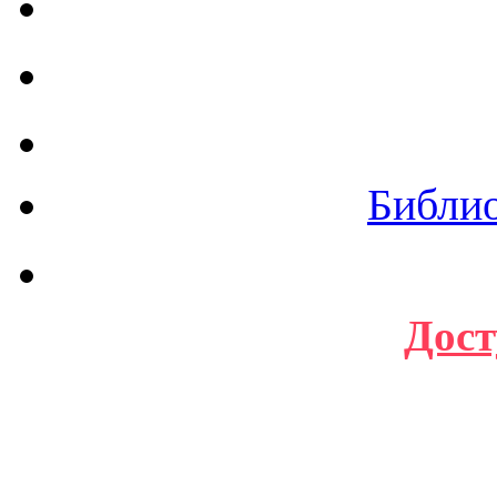
Библи
Дост