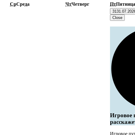
Ср
Среда
Чт
Четверг
Пт
Пятниц
31
31.07.202
Close
Игровое 
расскаже
Игровое пу