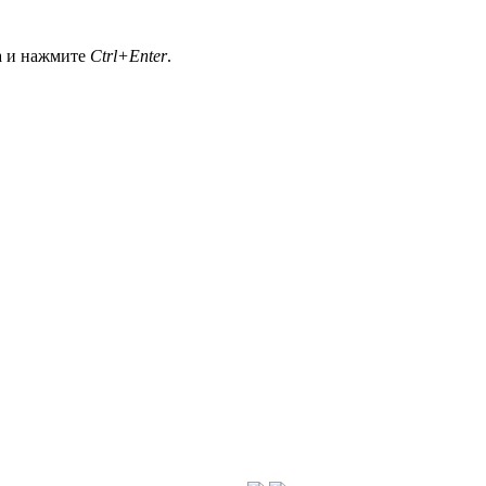
а и нажмите
Ctrl+Enter
.