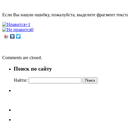
Если Вы нашли ошибку, пожалуйста, выделите фрагмент текст
+1
0
←
Записки для моих потомков
Баррингтон Барбер «Как нарисовать все что угодно»
→
Comments are closed.
Поиск по сайту
Найти: