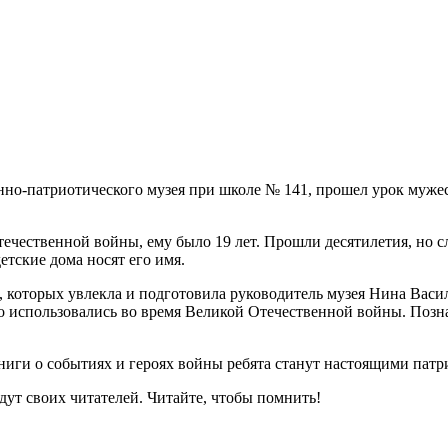
нно-патриотического музея при школе № 141, прошел урок муже
чественной войны, ему было 19 лет. Прошли десятилетия, но сл
етские дома носят его имя.
 которых увлекла и подготовила руководитель музея Нина Василье
сто использовались во время Великой Отечественной войны. Позн
книги о событиях и героях войны ребята станут настоящими патр
ут своих читателей. Читайте, чтобы помнить!