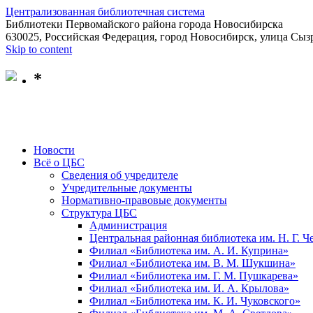
Централизованная библиотечная система
Библиотеки Первомайского района города Новосибирска
630025, Российская Федерация, город Новосибирск, улица Сызр
Skip to content
*
Новости
Всё о ЦБС
Сведения об учредителе
Учредительные документы
Нормативно-правовые документы
Структура ЦБС
Администрация
Центральная районная библиотека им. Н. Г. 
Филиал «Библиотека им. А. И. Куприна»
Филиал «Библиотека им. В. М. Шукшина»
Филиал «Библиотека им. Г. М. Пушкарева»
Филиал «Библиотека им. И. А. Крылова»
Филиал «Библиотека им. К. И. Чуковского»