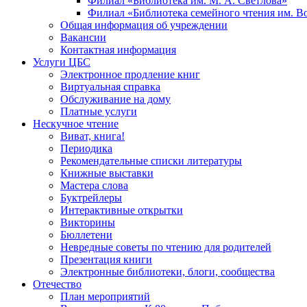
Филиал «Библиотека им. М. А. Светлова»
Филиал «Библиотека семейного чтения им. 
Общая информация об учреждении
Вакансии
Контактная информация
Услуги ЦБС
Электронное продление книг
Виртуальная справка
Обслуживание на дому
Платные услуги
Нескучное чтение
Виват, книга!
Периодика
Рекомендательные списки литературы
Книжные выставки
Мастера слова
Буктрейлеры
Интерактивные открытки
Викторины
Бюллетени
Невредные советы по чтению для родителей
Презентация книги
Электронные библиотеки, блоги, сообщества
Отечество
План мероприятий