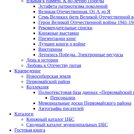
Взывая к памяти. К 80-летию Победы
Эcтафета патриотизма поколений
Великая Отечественная. От А до Я
Семь Великих битв Великой Отечественной 
Герои Великой Отечественной войны 1941-19
Рекомендательные списки
Книжные выставки
Презентации книг
Лучшие книги о войне
Викторины
Летопись Победы. Электронные ресурсы
День в истории
Любовь к Отечеству питая
Краеведение
Новосибирская земля
Первомайский район
Коллекция
Полнотекстовая база данных «Первомайский 
Персоналии
Мемориальные доски Первомайского района
Автографы писателей
Каталоги
Книжный каталог ЦБС
Сводный каталог муниципальных ЦБС
Гостевая книга