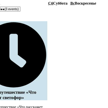
а
Сб
Суббота
Вс
Воскресенье
6
●●
(3 events)
путешествие «Что
т светофор»
тешествие «Что расскажет