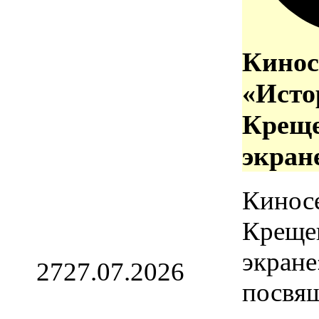
Кинос
«Исто
Креще
экран
Кинос
Креще
экране
27
27.07.2026
посвя