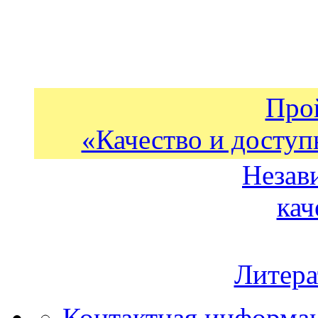
Про
«Качество и доступ
Незав
кач
Литера
Контактная информа