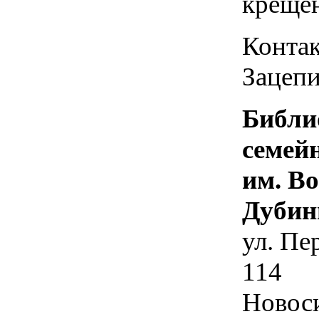
креще
Контак
Зацепи
Библи
семей
им. В
Дубин
ул. Пе
114
Новос