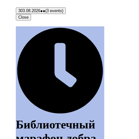
3
03.08.2026
●●
(3 events)
Close
Библиотечный
марафон добра