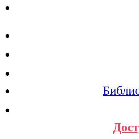
Библи
Дост