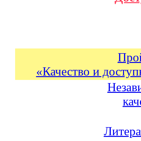
Про
«Качество и доступ
Незав
кач
Литера