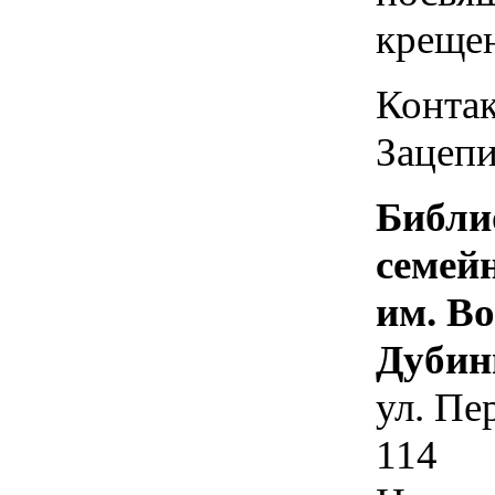
креще
Контак
Зацепи
Библи
семей
им. В
Дубин
ул. Пе
114