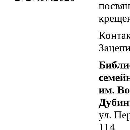
посвя
креще
Контак
Зацепи
Библи
семей
им. В
Дубин
ул. Пе
114