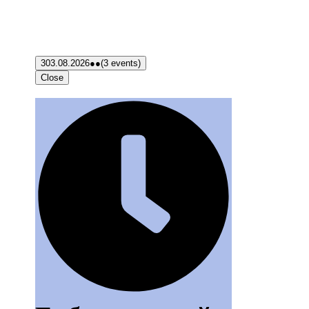
3
03.08.2026
●●
(3 events)
Close