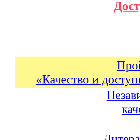
Дост
Про
«Качество и доступ
Незав
кач
Литера