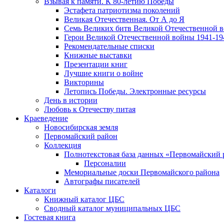
Взывая к памяти. К 80-летию Победы
Эcтафета патриотизма поколений
Великая Отечественная. От А до Я
Семь Великих битв Великой Отечественной 
Герои Великой Отечественной войны 1941-19
Рекомендательные списки
Книжные выставки
Презентации книг
Лучшие книги о войне
Викторины
Летопись Победы. Электронные ресурсы
День в истории
Любовь к Отечеству питая
Краеведение
Новосибирская земля
Первомайский район
Коллекция
Полнотекстовая база данных «Первомайский 
Персоналии
Мемориальные доски Первомайского района
Автографы писателей
Каталоги
Книжный каталог ЦБС
Сводный каталог муниципальных ЦБС
Гостевая книга