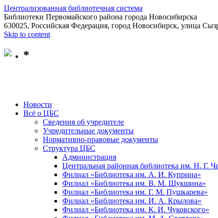
Централизованная библиотечная система
Библиотеки Первомайского района города Новосибирска
630025, Российская Федерация, город Новосибирск, улица Сызр
Skip to content
*
Новости
Всё о ЦБС
Сведения об учредителе
Учредительные документы
Нормативно-правовые документы
Структура ЦБС
Администрация
Центральная районная библиотека им. Н. Г. 
Филиал «Библиотека им. А. И. Куприна»
Филиал «Библиотека им. В. М. Шукшина»
Филиал «Библиотека им. Г. М. Пушкарева»
Филиал «Библиотека им. И. А. Крылова»
Филиал «Библиотека им. К. И. Чуковского»