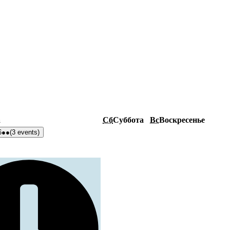
а
Сб
Суббота
Вс
Воскресенье
6
●●
(3 events)