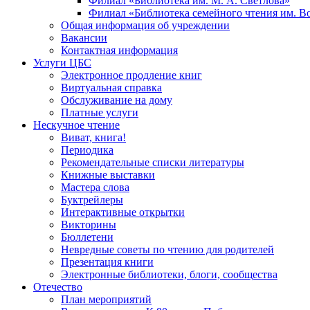
Филиал «Библиотека им. М. А. Светлова»
Филиал «Библиотека семейного чтения им. 
Общая информация об учреждении
Вакансии
Контактная информация
Услуги ЦБС
Электронное продление книг
Виртуальная справка
Обслуживание на дому
Платные услуги
Нескучное чтение
Виват, книга!
Периодика
Рекомендательные списки литературы
Книжные выставки
Мастера слова
Буктрейлеры
Интерактивные открытки
Викторины
Бюллетени
Невредные советы по чтению для родителей
Презентация книги
Электронные библиотеки, блоги, сообщества
Отечество
План мероприятий