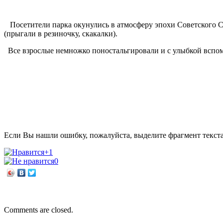
Посетители парка окунулись в атмосферу эпохи Советского С
(прыгали в резиночку, скакалки).
Все взрослые немножко поностальгировали и с улыбкой вспо
Если Вы нашли ошибку, пожалуйста, выделите фрагмент текст
+1
0
←
Есть в разгаре осени праздник необычный!
Новости книжного мира
→
Comments are closed.