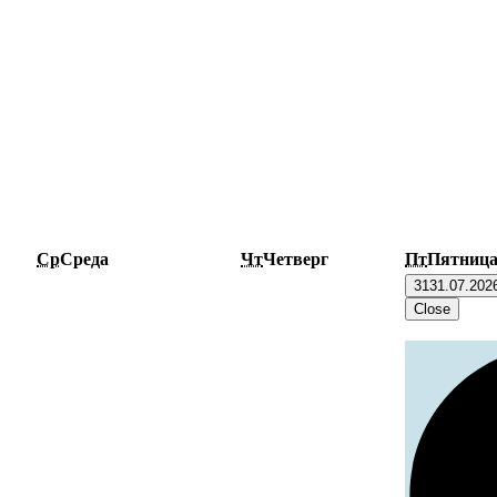
Ср
Среда
Чт
Четверг
Пт
Пятниц
31
31.07.202
Close