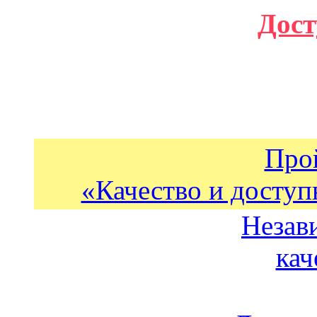
Дост
Про
«Качество и доступ
Незав
кач