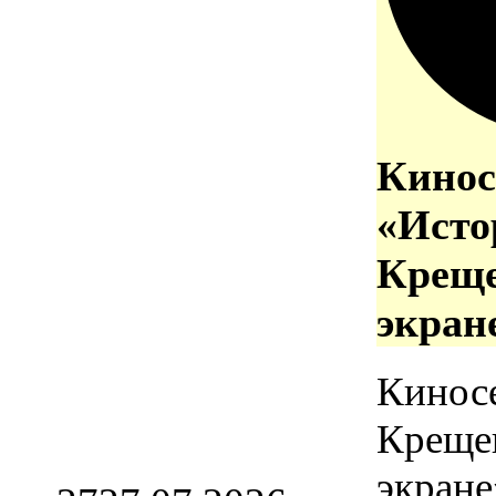
Кинос
«Исто
Креще
экран
Кинос
Креще
экране