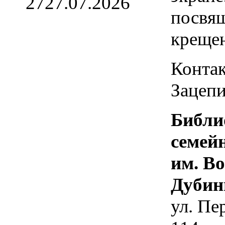
27
27.07.2026
посвя
креще
Контак
Зацепи
Библи
семей
им. В
Дубин
ул. Пе