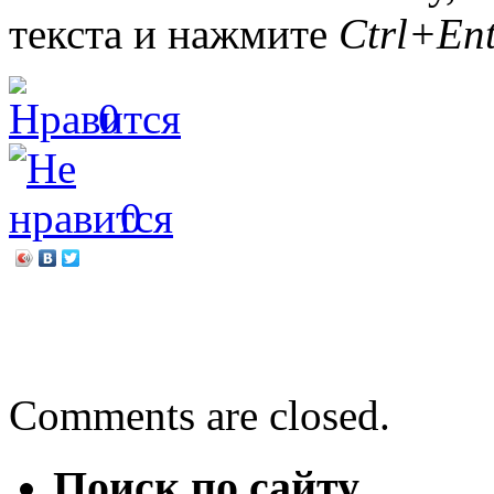
текста и нажмите
Ctrl+Ent
0
0
←
«Веселая страна Григо
В кругу песен и друзей
→
Comments are closed.
Поиск по сайту