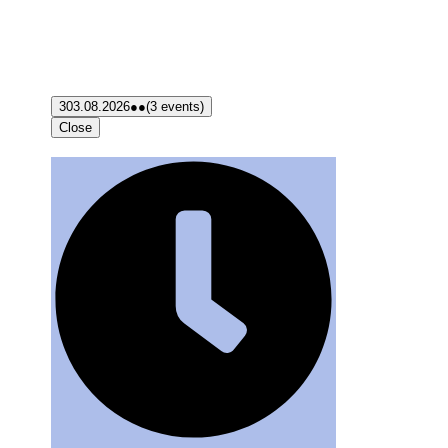
3
03.08.2026
●●
(3 events)
Close