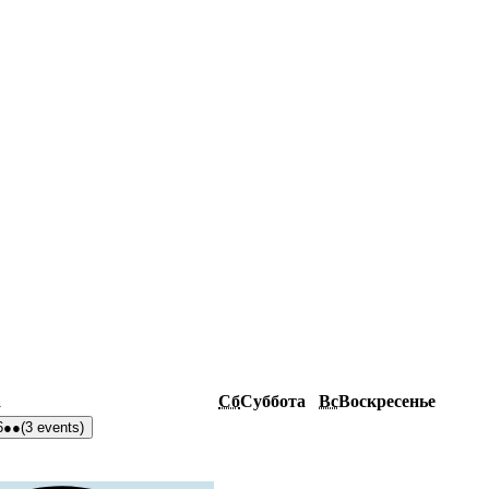
а
Сб
Суббота
Вс
Воскресенье
6
●●
(3 events)