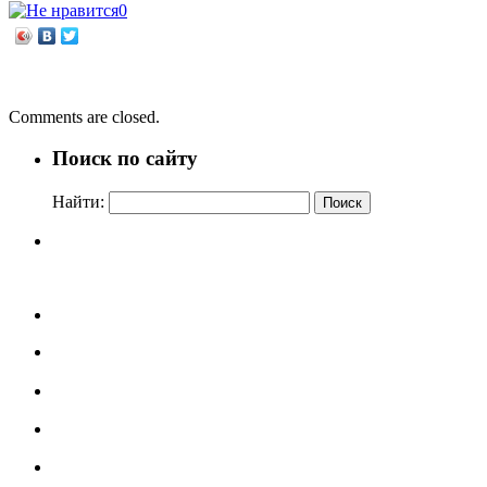
0
←
Отфрид Пройслер «Маленькое привидение»
Мы дарим им свои сердца
→
Comments are closed.
Поиск по сайту
Найти: