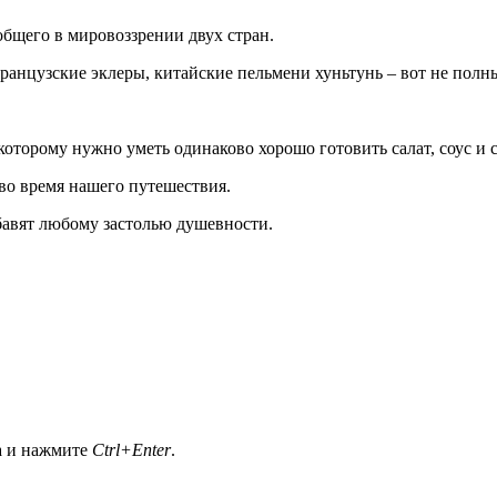
общего в мировоззрении двух стран.
анцузские эклеры, китайские пельмени хуньтунь – вот не полны
которому нужно уметь одинаково хорошо готовить салат, соус и с
во время нашего путешествия.
авят любому застолью душевности.
а и нажмите
Ctrl+Enter
.