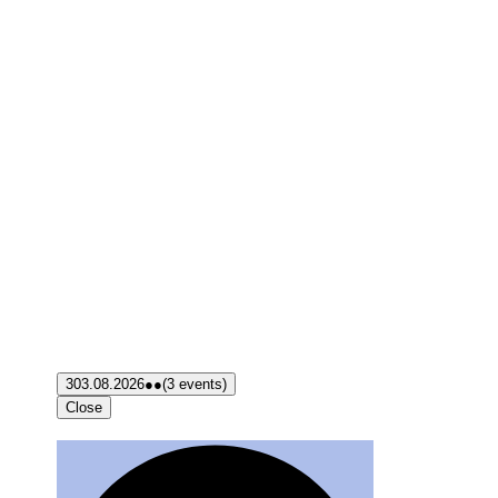
3
03.08.2026
●●
(3 events)
Close