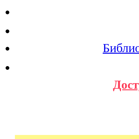
Библи
Дост