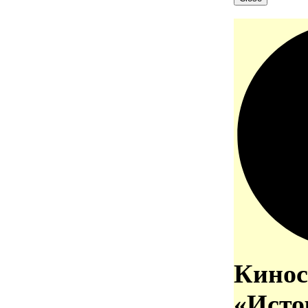
Кинос
«Исто