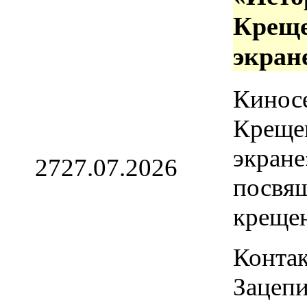
Креще
экран
Кинос
Креще
экране
27
27.07.2026
посвя
креще
Контак
Зацепи