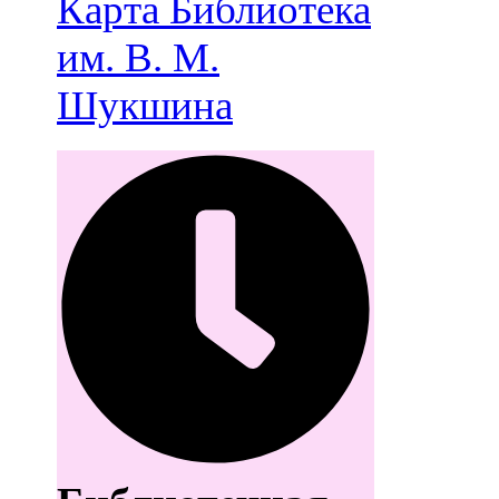
Карта
Библиотека
им. В. М.
Шукшина