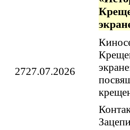
Креще
экран
Кинос
Креще
экране
27
27.07.2026
посвя
креще
Контак
Зацепи