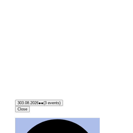
3
03.08.2026
●●
(3 events)
Close