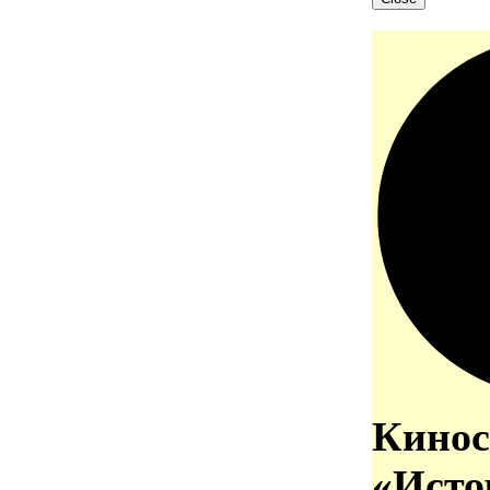
Кинос
«Исто