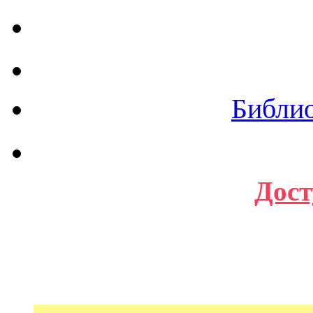
Библи
Дост