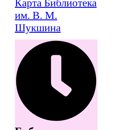
Карта
Библиотека
им. В. М.
Шукшина