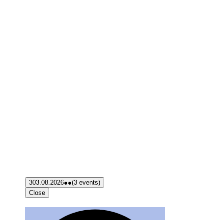
3
03.08.2026
●●
(3 events)
Close