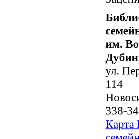
Библи
семей
им. В
Дубин
ул. Пе
114
Новос
338-34
Карта
семейн