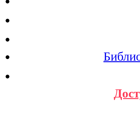
Библи
Дост