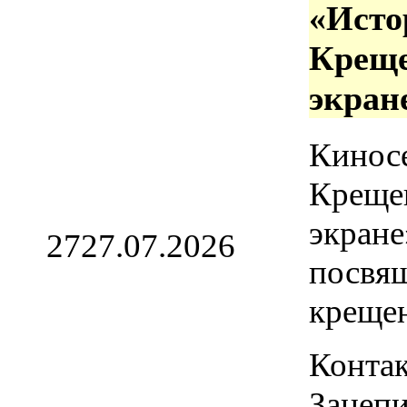
«Исто
Креще
экран
Кинос
Креще
экране
27
27.07.2026
посвя
креще
Контак
Зацепи