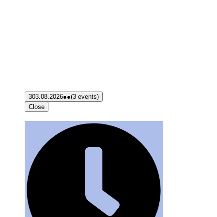
3
03.08.2026
●●
(3 events)
Close