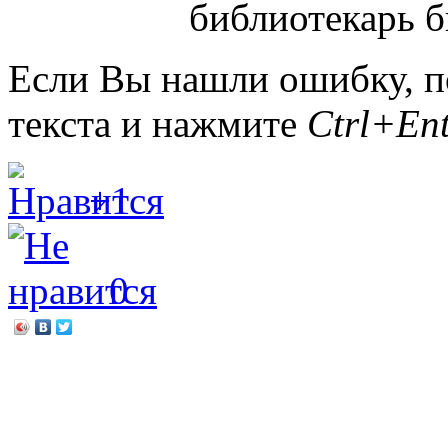
библиотекарь б
Если Вы нашли ошибку, п
текста и нажмите
Ctrl+Ent
+1
0
←
«Библиотека на траве»
Путешествие в страну «