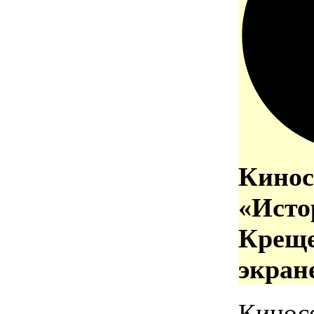
Кинос
«Исто
Креще
экран
Кинос