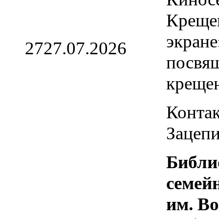
Креще
экране
27
27.07.2026
посвя
креще
Контак
Зацепи
Библи
семей
им. В