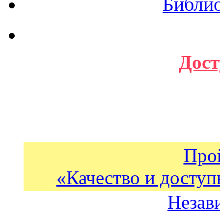
Библи
Дост
Про
«Качество и доступ
Незав