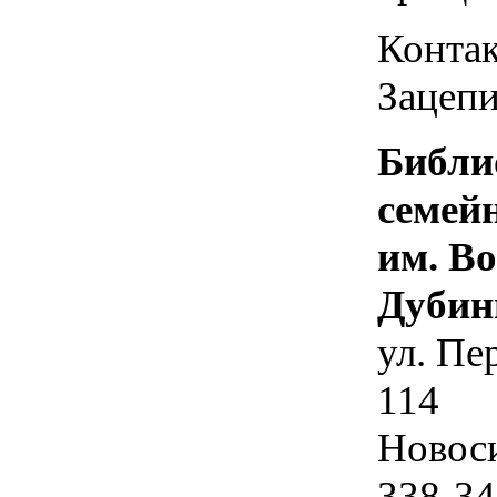
Контак
Зацепи
Библи
семей
им. В
Дубин
ул. Пе
114
Новос
338-34