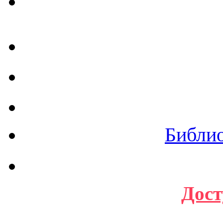
Библи
Дост