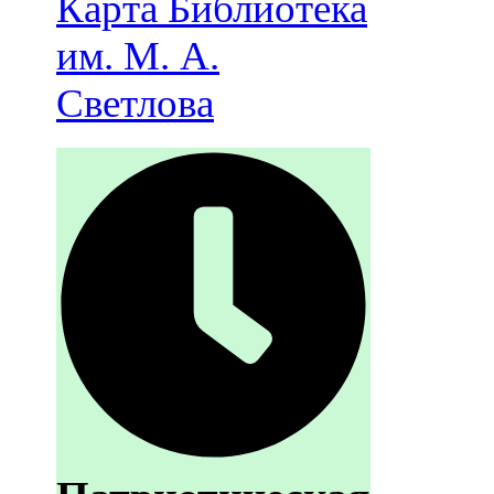
Карта
Библиотека
им. М. А.
Светлова