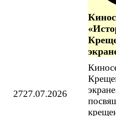
Кинос
«Исто
Креще
экран
Кинос
Креще
экране
27
27.07.2026
посвя
креще