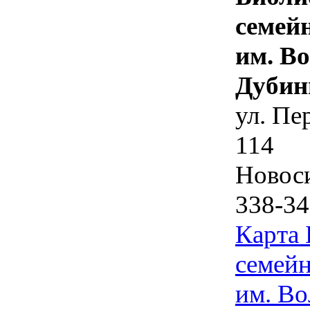
семей
им. В
Дубин
ул. Пе
114
Новос
338-34
Карта
семейн
им. Во