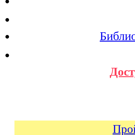
Библи
Дост
Про