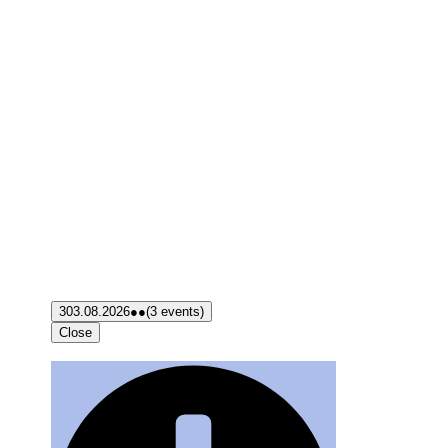
3
03.08.2026
●●
(3 events)
Close