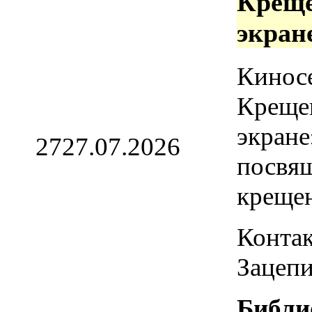
Креще
экран
Кинос
Креще
экране
27
27.07.2026
посвя
креще
Контак
Зацепи
Библи