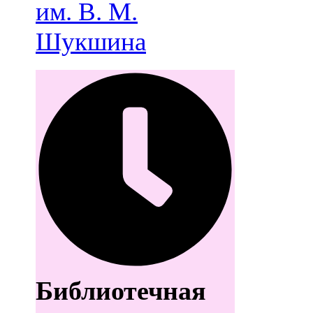
им. В. М.
Шукшина
Библиотечная