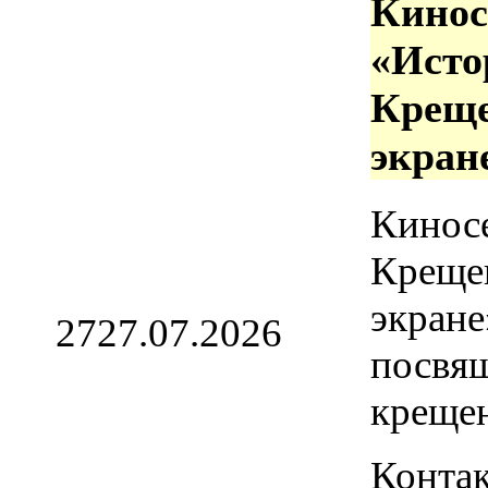
Кинос
«Исто
Креще
экран
Кинос
Креще
экране
27
27.07.2026
посвя
креще
Контак