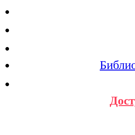
Библи
Дост