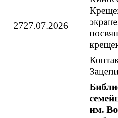
Креще
экране
27
27.07.2026
посвя
креще
Контак
Зацепи
Библи
семей
им. В