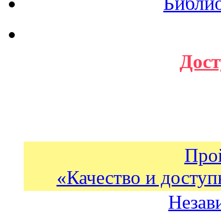
Библи
Дост
Про
«Качество и доступ
Незав