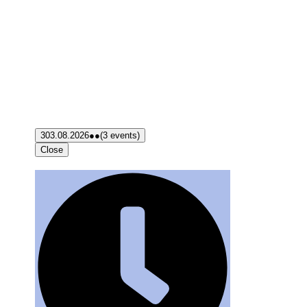
3
03.08.2026
●●
(3 events)
Close