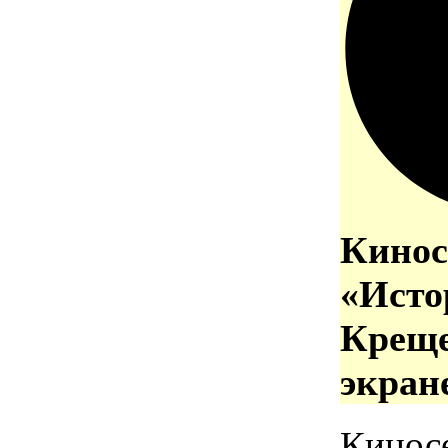
Кинос
«Исто
Креще
экран
Кинос