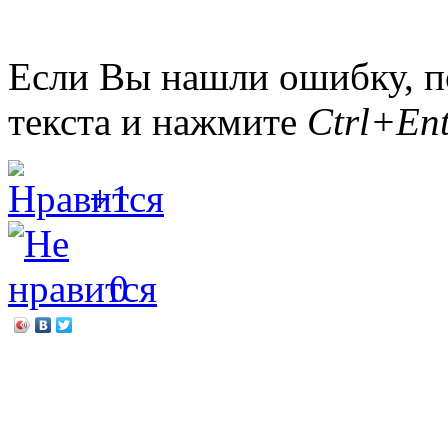
Если Вы нашли ошибку, п
текста и нажмите
Ctrl+Ent
+1
0
←
Из рук в руки, от сердц
Самый лучший подарок –