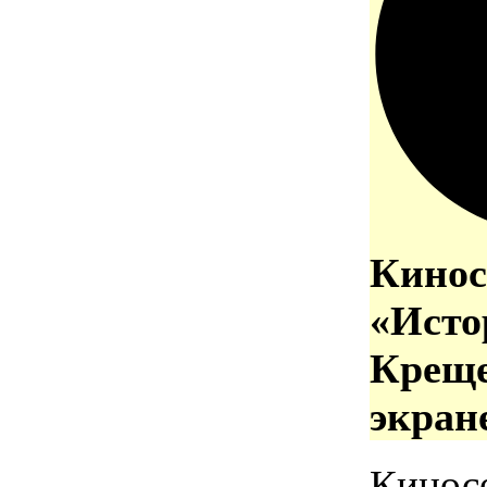
Кинос
«Исто
Креще
экран
Кинос