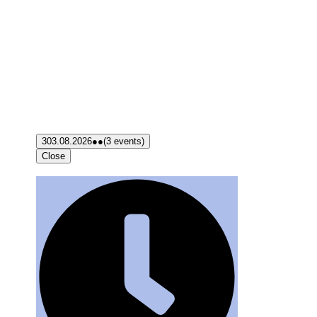
3
03.08.2026
●●
(3 events)
Close