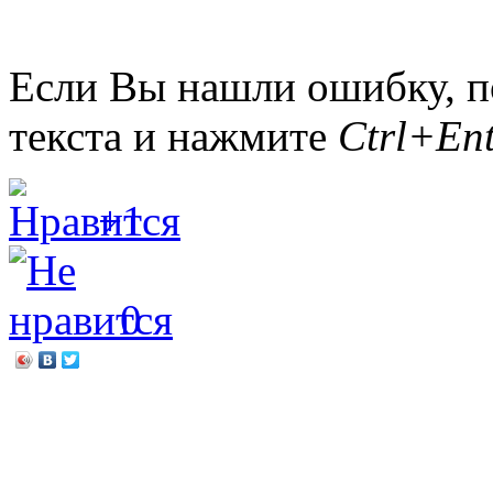
Если Вы нашли ошибку, п
текста и нажмите
Ctrl+Ent
+1
0
←
Сомерсет Моэм «Театр
Крепость из стали, сердец