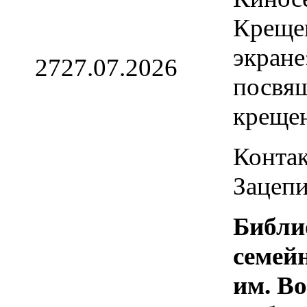
Креще
экране
27
27.07.2026
посвя
креще
Контак
Зацепи
Библи
семей
им. В