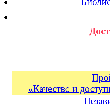
Библи
Дост
Про
«Качество и доступ
Незав