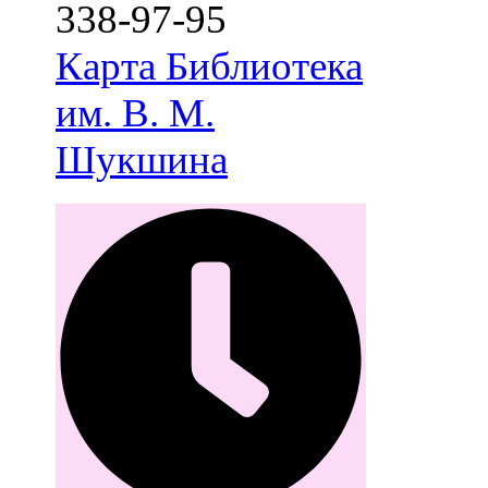
338-97-95
Карта
Библиотека
им. В. М.
Шукшина