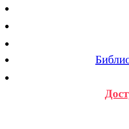
Библи
Дост