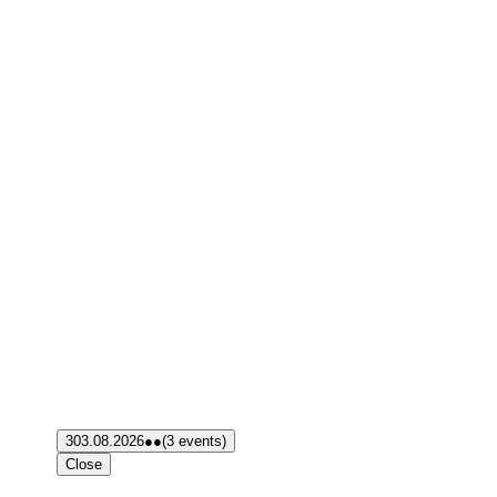
3
03.08.2026
●●
(3 events)
Close