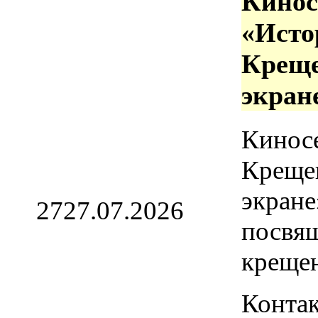
Кинос
«Исто
Креще
экран
Кинос
Креще
экране
27
27.07.2026
посвя
креще
Контак