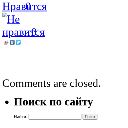
0
0
←
Рейчел Уэллс «Кот по
Лев Трутнев «Живи и рад
Comments are closed.
Поиск по сайту
Найти: