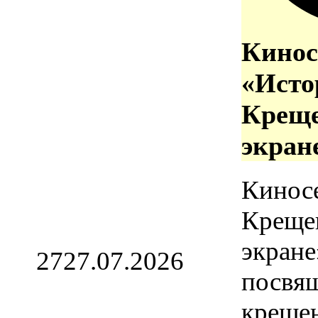
Кинос
«Исто
Креще
экран
Кинос
Креще
экране
27
27.07.2026
посвя
креще