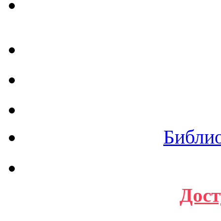
Библи
Дост