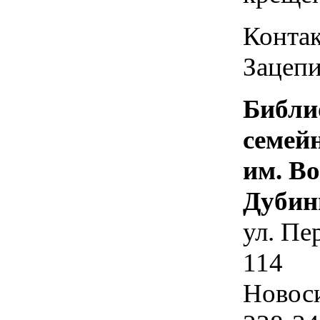
Контак
Зацепи
Библи
семей
им. В
Дубин
ул. Пе
114
Новос