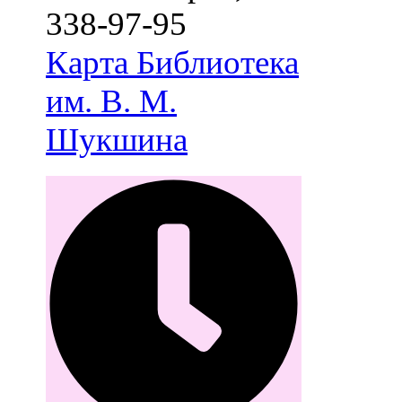
338-97-95
Карта
Библиотека
им. В. М.
Шукшина