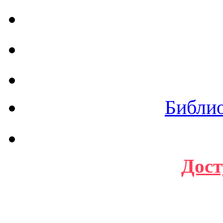
Библи
Дост