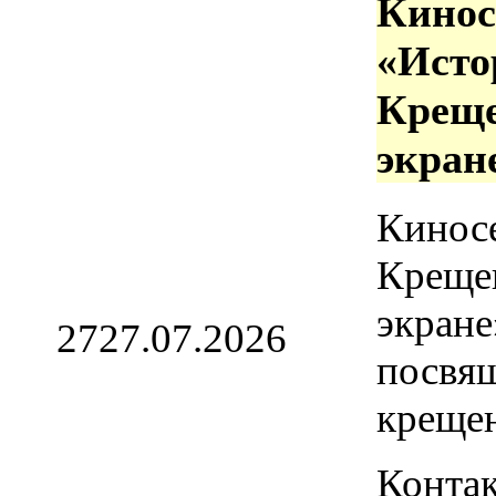
Кинос
«Исто
Креще
экран
Кинос
Креще
экране
27
27.07.2026
посвя
креще
Контак