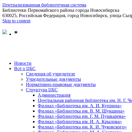
Централизованная библиотечная система
Библиотеки Первомайского района города Новосибирска
630025, Российская Федерация, город Новосибирск, улица Сызр
Skip to content
*
Новости
Всё о ЦБС
Сведения об учредителе
Учредительные документы
Нормативно-правовые документы
Структура ЦБС
Администрация
Центральная районная библиотека им. Н. Г. 
Филиал «Библиотека им. А. И. Куприна»
Филиал «Библиотека им. В. М. Шукшина»
Филиал «Библиотека им. Г. М. Пушкарева»
Филиал «Библиотека им. И. А. Крылова»
Филиал «Библиотека им. К. И. Чуковского»