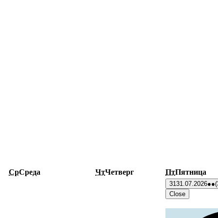
Ср
Среда
Чт
Четверг
Пт
Пятница
31
31.07.2026
●●
(
Close