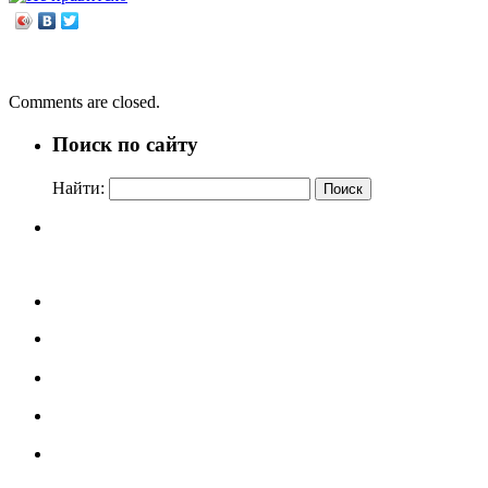
←
Там, где царит добро и мир
Открывая книгу – открываю мир!
→
Comments are closed.
Поиск по сайту
Найти: