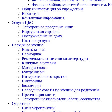
Филиал «Библиотека им. М. А. Светлова»
Филиал «Библиотека семейного чтения им. 
Общая информация об учреждении
Вакансии
Контактная информация
Услуги ЦБС
Электронное продление книг
Виртуальная справка
Обслуживание на дому
Платные услуги
Нескучное чтение
Виват, книга!
Периодика
Рекомендательные списки литературы
Книжные выставки
Мастера слова
Буктрейлеры
Интерактивные открытки
Викторины
Бюллетени
Невредные советы по чтению для родителей
Презентация книги
Электронные библиотеки, блоги, сообщества
Отечество
План мероприятий