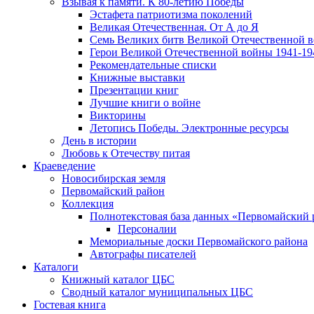
Взывая к памяти. К 80-летию Победы
Эcтафета патриотизма поколений
Великая Отечественная. От А до Я
Семь Великих битв Великой Отечественной 
Герои Великой Отечественной войны 1941-19
Рекомендательные списки
Книжные выставки
Презентации книг
Лучшие книги о войне
Викторины
Летопись Победы. Электронные ресурсы
День в истории
Любовь к Отечеству питая
Краеведение
Новосибирская земля
Первомайский район
Коллекция
Полнотекстовая база данных «Первомайский 
Персоналии
Мемориальные доски Первомайского района
Автографы писателей
Каталоги
Книжный каталог ЦБС
Сводный каталог муниципальных ЦБС
Гостевая книга