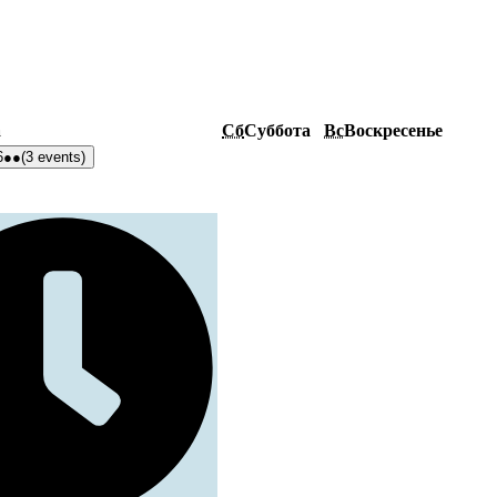
а
Сб
Суббота
Вс
Воскресенье
6
●●
(3 events)