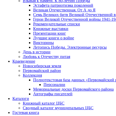
Взывая к памяти. К 80-летию Победы
Эcтафета патриотизма поколений
Великая Отечественная. От А до Я
Семь Великих битв Великой Отечественной 
Герои Великой Отечественной войны 1941-19
Рекомендательные списки
Книжные выставки
Презентации книг
Лучшие книги о войне
Викторины
Летопись Победы. Электронные ресурсы
День в истории
Любовь к Отечеству питая
Краеведение
Новосибирская земля
Первомайский район
Коллекция
Полнотекстовая база данных «Первомайский 
Персоналии
Мемориальные доски Первомайского района
Автографы писателей
Каталоги
Книжный каталог ЦБС
Сводный каталог муниципальных ЦБС
Гостевая книга