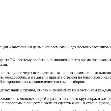
мации «Завтрашний день выбираем сами» для восьмиклассников
дента РФ, поэтому особенно символично в это время познакоми
ссии.
ельзя лучше через исторические книги познакомила школьников 
сть, междоусобицы не давали править страной на благо всего нар
ибок продолжалось становление системы выборов.
ентах нашей страны, стилях и феноменах их власти, чем каждый
сованность молодых людей в развитии своего кругозора, и хотя и
на проблемы в обществе, желают сделать жизнь в стране лучше, 