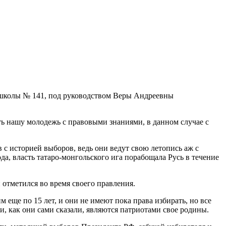
 школы № 141, под руководством Веры Андреевны
ть нашу молодежь с правовыми знаниями, в данном случае с
с историей выборов, ведь они ведут свою летопись аж с
ода, власть татаро-монгольского ига порабощала Русь в течение
 отметился во время своего правления.
м еще по 15 лет, и они не имеют пока права избирать, но все
и, как они сами сказали, являются патриотами свое родины.