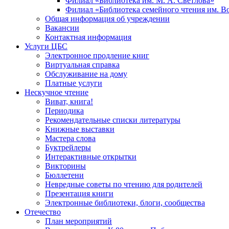
Филиал «Библиотека им. М. А. Светлова»
Филиал «Библиотека семейного чтения им. 
Общая информация об учреждении
Вакансии
Контактная информация
Услуги ЦБС
Электронное продление книг
Виртуальная справка
Обслуживание на дому
Платные услуги
Нескучное чтение
Виват, книга!
Периодика
Рекомендательные списки литературы
Книжные выставки
Мастера слова
Буктрейлеры
Интерактивные открытки
Викторины
Бюллетени
Невредные советы по чтению для родителей
Презентация книги
Электронные библиотеки, блоги, сообщества
Отечество
План мероприятий