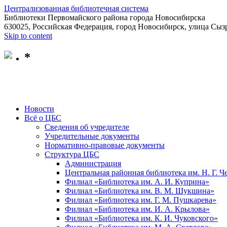
Централизованная библиотечная система
Библиотеки Первомайского района города Новосибирска
630025, Российская Федерация, город Новосибирск, улица Сызр
Skip to content
*
Новости
Всё о ЦБС
Сведения об учредителе
Учредительные документы
Нормативно-правовые документы
Структура ЦБС
Администрация
Центральная районная библиотека им. Н. Г. 
Филиал «Библиотека им. А. И. Куприна»
Филиал «Библиотека им. В. М. Шукшина»
Филиал «Библиотека им. Г. М. Пушкарева»
Филиал «Библиотека им. И. А. Крылова»
Филиал «Библиотека им. К. И. Чуковского»