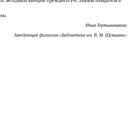
ти, методикой выборов Президента РФ, азбукой избирателя и
аны.
Инна Тертышникова
Заведующий филиалом «Библиотека им. В. М. Шукшина»