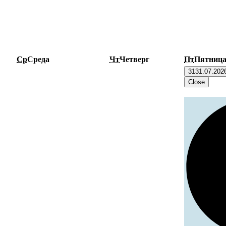
Ср
Среда
Чт
Четверг
Пт
Пятниц
31
31.07.202
Close