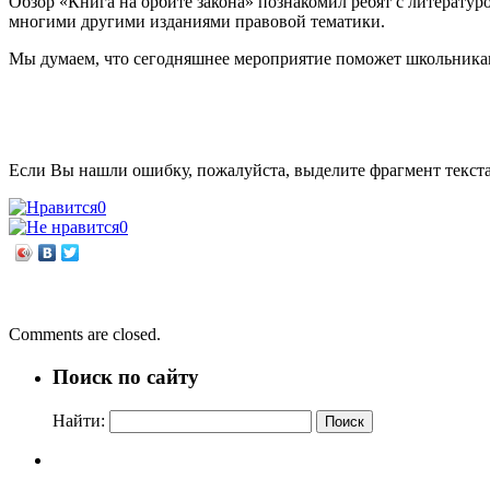
Обзор «Книга на орбите закона» познакомил ребят с литерату
многими другими изданиями правовой тематики.
Мы думаем, что сегодняшнее мероприятие поможет школьникам
Если Вы нашли ошибку, пожалуйста, выделите фрагмент текст
0
0
←
В кругу песен и друзей
Русской речи государь по прозванию словарь
→
Comments are closed.
Поиск по сайту
Найти: