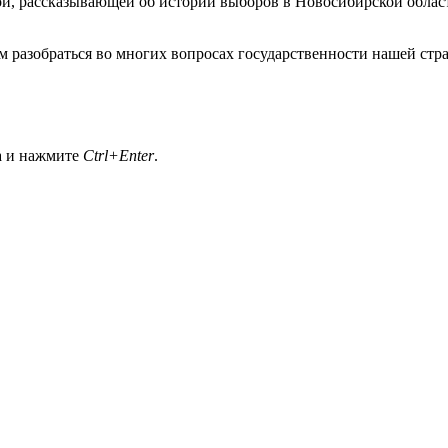
рой, рассказывающей об истории выборов в Новосибирской облас
 разобраться во многих вопросах государственности нашей стр
а и нажмите
Ctrl+Enter
.