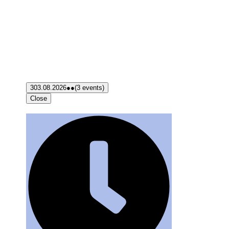
3
03.08.2026
●●
(3 events)
Close