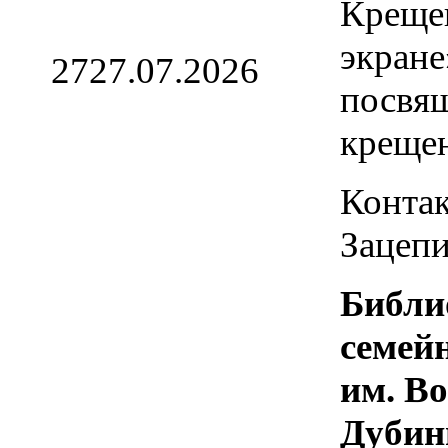
Креще
экране
27
27.07.2026
посвя
креще
Контак
Зацепи
Библи
семей
им. В
Дубин