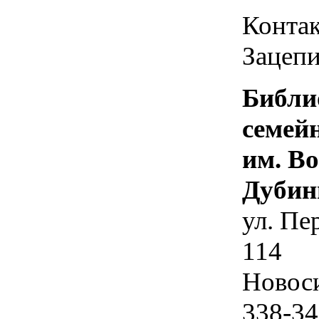
Контак
Зацепи
Библи
семей
им. В
Дубин
ул. Пе
114
Новос
338-34