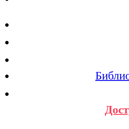
Библи
Дост