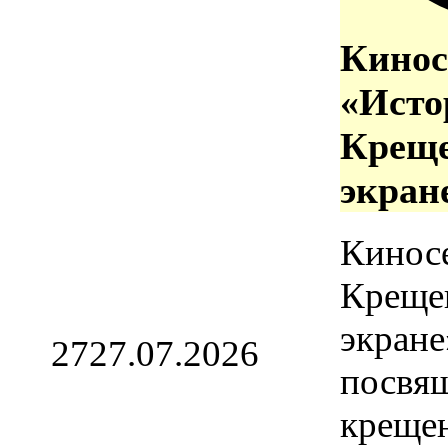
Кинос
«Исто
Креще
экран
Кинос
Креще
экране
27
27.07.2026
посвя
креще