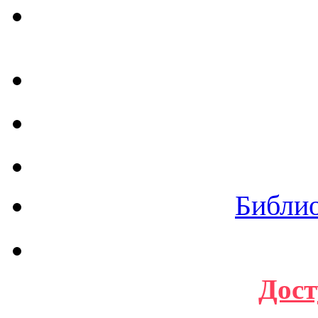
Библи
Дост