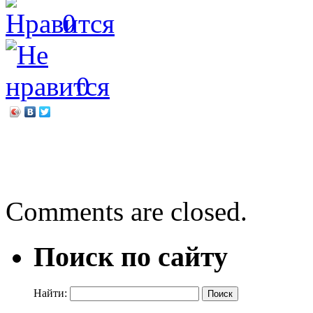
0
0
←
Роб Харт «Склад = 
Новосибирск от А до Я
Comments are closed.
Поиск по сайту
Найти: