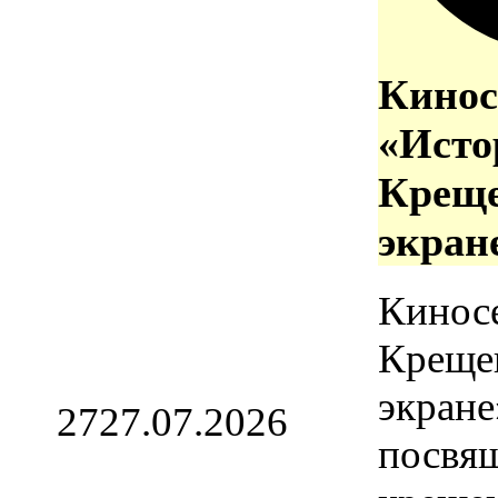
Кинос
«Исто
Креще
экран
Кинос
Креще
экране
27
27.07.2026
посвя