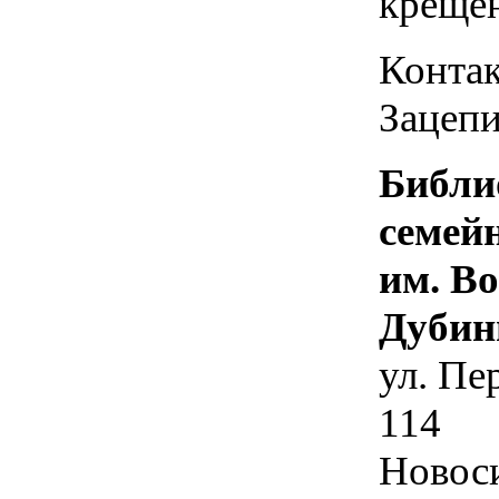
креще
Контак
Зацепи
Библи
семей
им. В
Дубин
ул. Пе
114
Новос