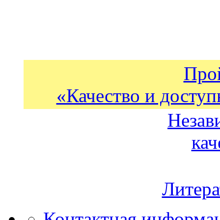
Про
«Качество и доступ
Незав
кач
Литера
Контактная информа