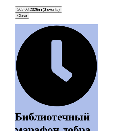
3
03.08.2026
●●
(3 events)
Close
Библиотечный
марафон добра