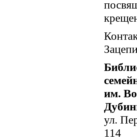
посвя
креще
Контак
Зацепи
Библи
семей
им. В
Дубин
ул. Пе
114