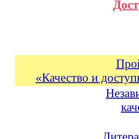
Дост
Про
«Качество и доступ
Незав
кач
Литера