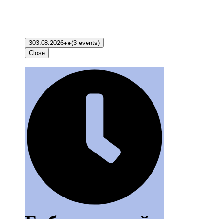
3
03.08.2026
●●
(3 events)
Close