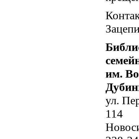
Контак
Зацепи
Библи
семей
им. В
Дубин
ул. Пе
114
Новос