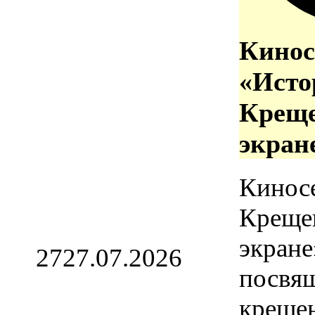
Кинос
«Исто
Креще
экран
Кинос
Креще
экране
27
27.07.2026
посвя
креще