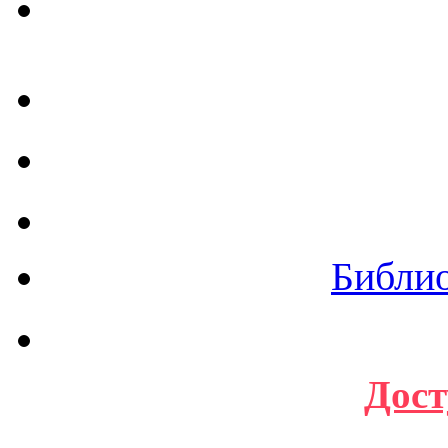
Библи
Дост