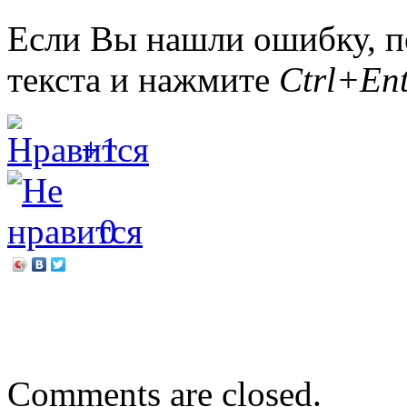
Если Вы нашли ошибку, п
текста и нажмите
Ctrl+Ent
+1
0
←
Мы разные, но не чужи
Решад Нури Гюнтекин «Ко
Comments are closed.