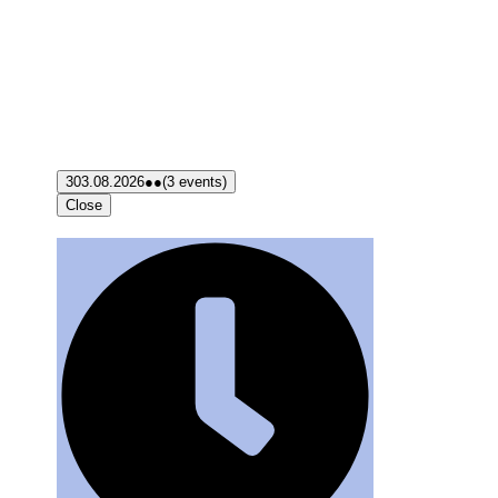
3
03.08.2026
●●
(3 events)
Close