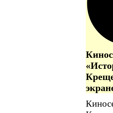
Кинос
«Исто
Креще
экран
Кинос