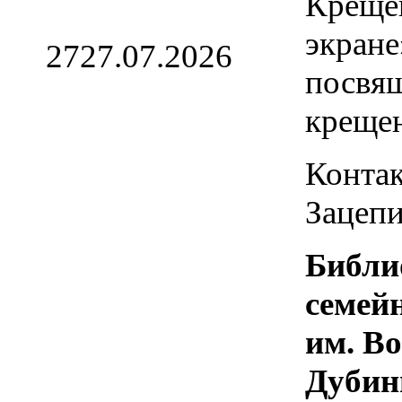
Креще
экране
27
27.07.2026
посвя
креще
Контак
Зацепи
Библи
семей
им. В
Дубин