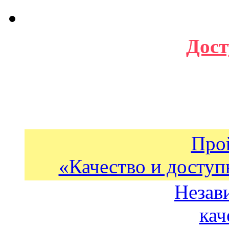
Дост
Про
«Качество и доступ
Незав
кач