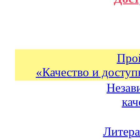
Про
«Качество и доступ
Незав
кач
Литера