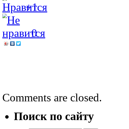
+1
0
←
Повесть о Петре и Фе
На пути к модельной биб
Елены Ульевой
→
Comments are closed.
Поиск по сайту