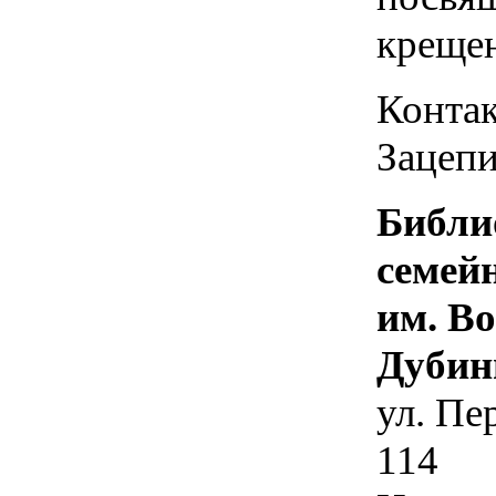
креще
Контак
Зацепи
Библи
семей
им. В
Дубин
ул. Пе
114