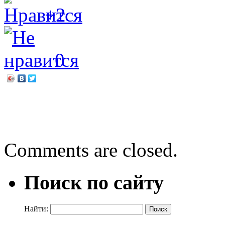
+2
0
←
Новый год к нам мчитс
Аллан Фревин Джонс «Та
Comments are closed.
Поиск по сайту
Найти: