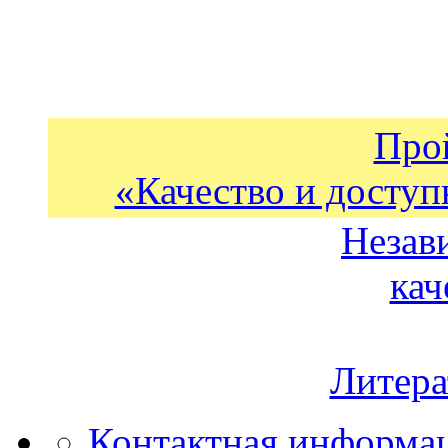
Про
«Качество и доступ
Незав
кач
Литера
Контактная информа