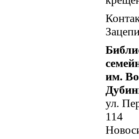
Контак
Зацепи
Библи
семей
им. В
Дубин
ул. Пе
114
Новос