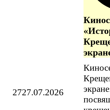
Кинос
«Исто
Креще
экран
Кинос
Креще
экране
27
27.07.2026
посвя
креще