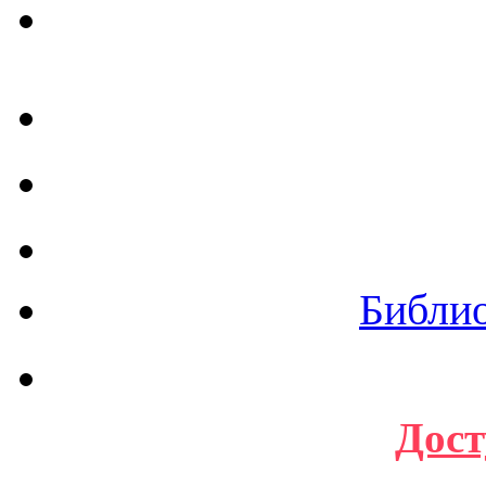
Библи
Дост