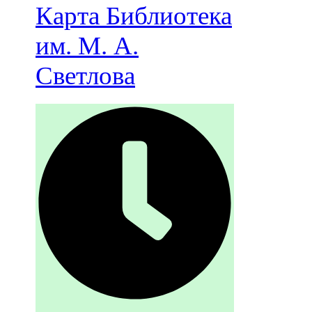
Карта
Библиотека
им. М. А.
Светлова