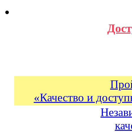
Дост
Про
«Качество и доступ
Незав
кач