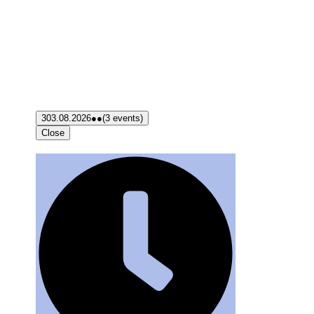
3
03.08.2026
●●
(3 events)
Close