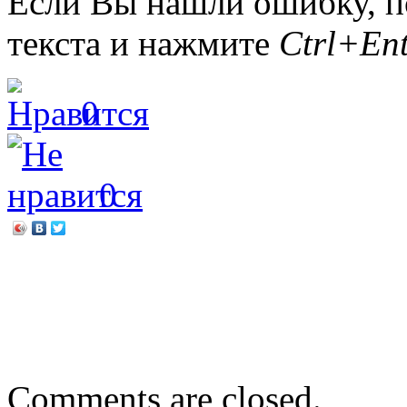
Если Вы нашли ошибку, п
текста и нажмите
Ctrl+Ent
0
0
←
Михаил Мокиенко «Как
встречали»
Андрей Саломатов «Прик
Comments are closed.