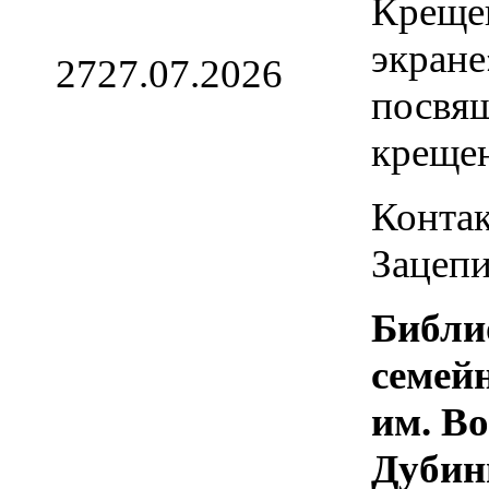
Креще
экране
27
27.07.2026
посвя
креще
Контак
Зацепи
Библи
семей
им. В
Дубин