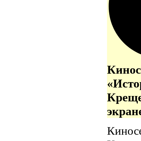
Кинос
«Исто
Креще
экран
Кинос