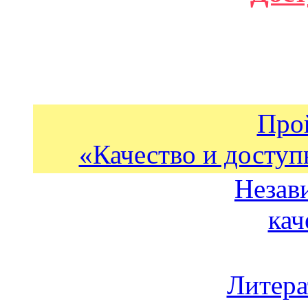
Про
«Качество и доступ
Незав
кач
Литера