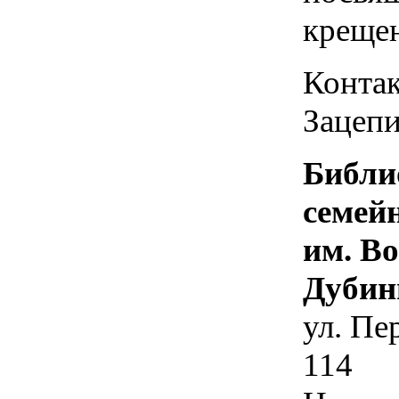
креще
Контак
Зацепи
Библи
семей
им. В
Дубин
ул. Пе
114