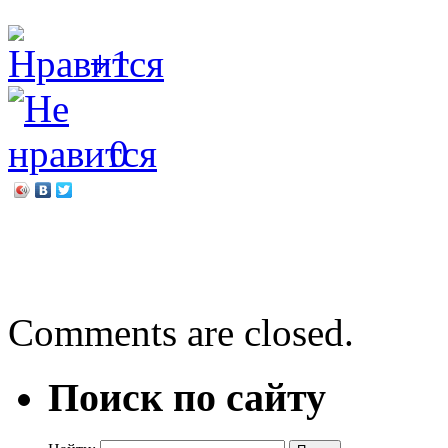
+1
0
←
Выставка «Золотой туе
Джоджо Мойес «Все та ж
Comments are closed.
Поиск по сайту