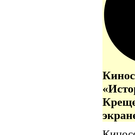
Кинос
«Исто
Креще
экран
Кинос