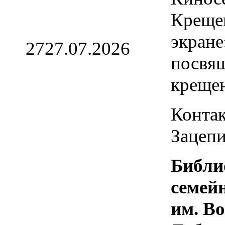
Креще
экране
27
27.07.2026
посвя
креще
Контак
Зацепи
Библи
семей
им. В