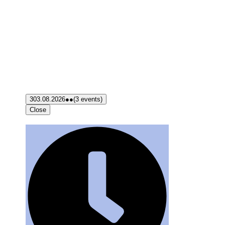
3
03.08.2026
●●
(3 events)
Close