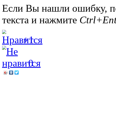
Если Вы нашли ошибку, п
текста и нажмите
Ctrl+Ent
+1
0
←
Они свели мир с ума. 
знаменитых женщин
Как пройти в библиотеку