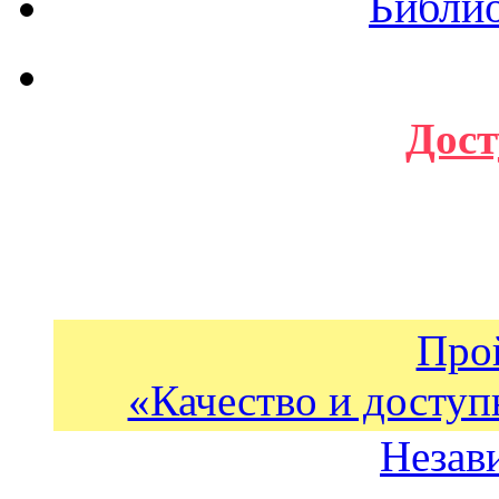
Библи
Дост
Про
«Качество и доступ
Незав