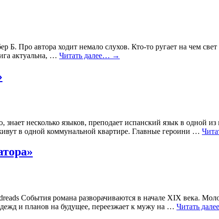
 Б. Про автора ходит немало слухов. Кто-то ругает на чем свет 
ига актуальна, …
Читать далее…
→
»
 знает несколько языков, преподает испанский язык в одной из
 живут в одной коммунальной квартире. Главные героини …
Чита
атора»
ds События романа разворачиваются в начале XIX века. Молод
адежд и планов на будущее, переезжает к мужу на …
Читать дал