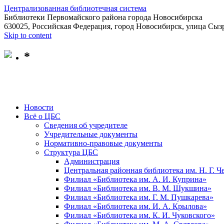
Централизованная библиотечная система
Библиотеки Первомайского района города Новосибирска
630025, Российская Федерация, город Новосибирск, улица Сызр
Skip to content
*
Новости
Всё о ЦБС
Сведения об учредителе
Учредительные документы
Нормативно-правовые документы
Структура ЦБС
Администрация
Центральная районная библиотека им. Н. Г. 
Филиал «Библиотека им. А. И. Куприна»
Филиал «Библиотека им. В. М. Шукшина»
Филиал «Библиотека им. Г. М. Пушкарева»
Филиал «Библиотека им. И. А. Крылова»
Филиал «Библиотека им. К. И. Чуковского»