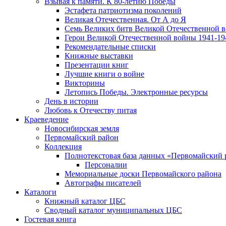
Взывая к памяти. К 80-летию Победы
Эcтафета патриотизма поколений
Великая Отечественная. От А до Я
Семь Великих битв Великой Отечественной 
Герои Великой Отечественной войны 1941-19
Рекомендательные списки
Книжные выставки
Презентации книг
Лучшие книги о войне
Викторины
Летопись Победы. Электронные ресурсы
День в истории
Любовь к Отечеству питая
Краеведение
Новосибирская земля
Первомайский район
Коллекция
Полнотекстовая база данных «Первомайский 
Персоналии
Мемориальные доски Первомайского района
Автографы писателей
Каталоги
Книжный каталог ЦБС
Сводный каталог муниципальных ЦБС
Гостевая книга