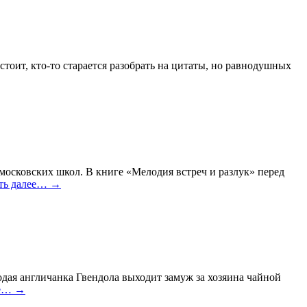
стоит, кто-то старается разобрать на цитаты, но равнодушных
 московских школ. В книге «Мелодия встреч и разлук» перед
ть далее…
→
ая англичанка Гвендола выходит замуж за хозяина чайной
ее…
→