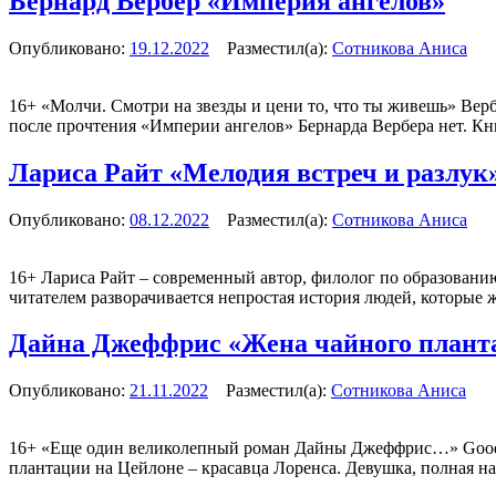
Бернард Вербер «Империя ангелов»
Опубликовано:
19.12.2022
Разместил(а):
Сотникова Аниса
16+
«Молчи. Смотри на звезды и цени то, что ты живешь» Вербер
после прочтения «Империи ангелов» Бернарда Вербера нет. Кн
Лариса Райт «Мелодия встреч и разлук
Опубликовано:
08.12.2022
Разместил(а):
Сотникова Аниса
16+
Лариса Райт – современный автор, филолог по образованию,
читателем разворачивается непростая история людей, которые
Дайна Джеффрис «Жена чайного плант
Опубликовано:
21.11.2022
Разместил(а):
Сотникова Аниса
16+
«Еще один великолепный роман Дайны Джеффрис…» Goodrea
плантации на Цейлоне – красавца Лоренса. Девушка, полная н