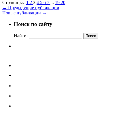
Страницы:
1
2
3
4
5
6
7
...
19
20
←
Предыдущие публикации
Новые публикации
→
Поиск по сайту
Найти: