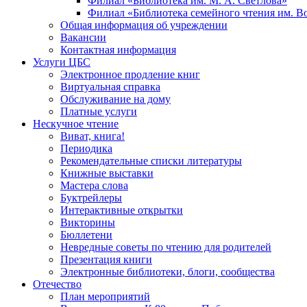
Филиал «Библиотека им. М. А. Светлова»
Филиал «Библиотека семейного чтения им. 
Общая информация об учреждении
Вакансии
Контактная информация
Услуги ЦБС
Электронное продление книг
Виртуальная справка
Обслуживание на дому
Платные услуги
Нескучное чтение
Виват, книга!
Периодика
Рекомендательные списки литературы
Книжные выставки
Мастера слова
Буктрейлеры
Интерактивные открытки
Викторины
Бюллетени
Невредные советы по чтению для родителей
Презентация книги
Электронные библиотеки, блоги, сообщества
Отечество
План мероприятий