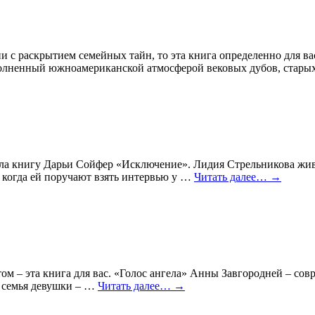
и с раскрытием семейных тайн, то эта книга определенно для 
полненный южноамериканской атмосферой вековых дубов, стар
ла книгу Дарьи Сойфер «Исключение». Лидия Стрельникова жив
я, когда ей поручают взять интервью у …
Читать далее…
→
м – эта книга для вас. «Голос ангела» Анны Завгородней – с
я семья девушки – …
Читать далее…
→